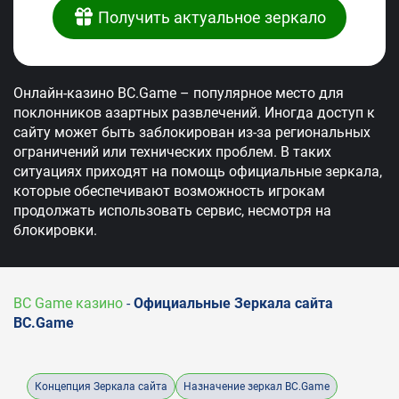
Получить актуальное зеркало
Онлайн-казино BC.Game – популярное место для
поклонников азартных развлечений. Иногда доступ к
сайту может быть заблокирован из-за региональных
ограничений или технических проблем. В таких
ситуациях приходят на помощь официальные зеркала,
которые обеспечивают возможность игрокам
продолжать использовать сервис, несмотря на
блокировки.
BC Game казино
-
Официальные Зеркала сайта
BC.Game
Концепция Зеркала сайта
Назначение зеркал BC.Game