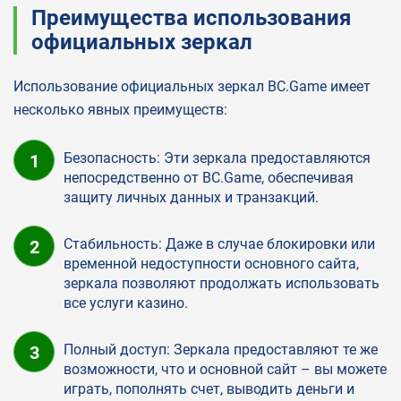
Преимущества использования
официальных зеркал
Использование официальных зеркал BC.Game имеет
несколько явных преимуществ:
Безопасность: Эти зеркала предоставляются
непосредственно от BC.Game, обеспечивая
защиту личных данных и транзакций.
Стабильность: Даже в случае блокировки или
временной недоступности основного сайта,
зеркала позволяют продолжать использовать
все услуги казино.
Полный доступ: Зеркала предоставляют те же
возможности, что и основной сайт – вы можете
играть, пополнять счет, выводить деньги и