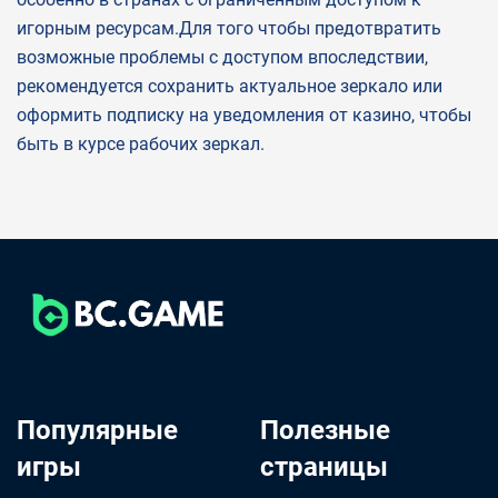
игорным ресурсам.Для того чтобы предотвратить
возможные проблемы с доступом впоследствии,
рекомендуется сохранить актуальное зеркало или
оформить подписку на уведомления от казино, чтобы
быть в курсе рабочих зеркал.
Популярные
Полезные
игры
страницы