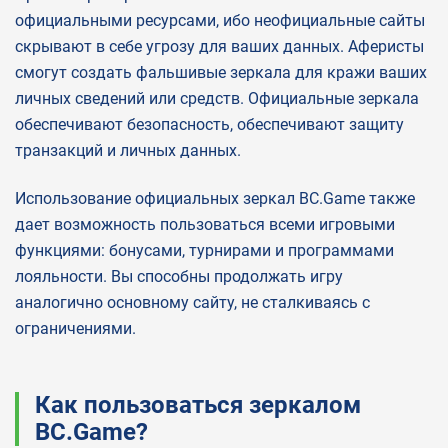
официальными ресурсами, ибо неофициальные сайты
скрывают в себе угрозу для ваших данных. Аферисты
смогут создать фальшивые зеркала для кражи ваших
личных сведений или средств. Официальные зеркала
обеспечивают безопасность, обеспечивают защиту
транзакций и личных данных.
Использование официальных зеркал BC.Game также
дает возможность пользоваться всеми игровыми
функциями: бонусами, турнирами и программами
лояльности. Вы способны продолжать игру
аналогично основному сайту, не сталкиваясь с
ограничениями.
Как пользоваться зеркалом
BC.Game?