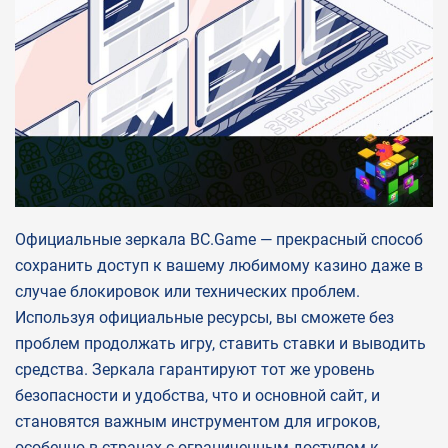
Официальные зеркала BC.Game — прекрасный способ
сохранить доступ к вашему любимому казино даже в
случае блокировок или технических проблем.
Используя официальные ресурсы, вы сможете без
проблем продолжать игру, ставить ставки и выводить
средства. Зеркала гарантируют тот же уровень
безопасности и удобства, что и основной сайт, и
становятся важным инструментом для игроков,
особенно в странах с ограниченным доступом к