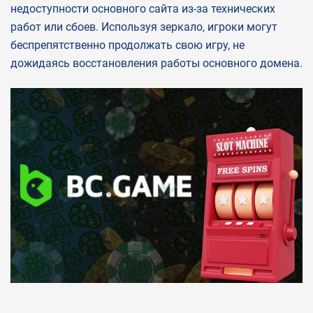
недоступности основного сайта из-за технических
работ или сбоев. Используя зеркало, игроки могут
беспрепятственно продолжать свою игру, не
дожидаясь восстановления работы основного домена.